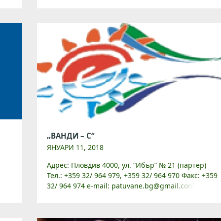
www.plovdiv.bg Пловдив е най-старият жив град в
Европа – на близо […]
„ВАНДИ – С“
ЯНУАРИ 11, 2018
Адрес: Пловдив 4000, ул. “Ибър” № 21 (партер)
Тел.: +359 32/ 964 979, +359 32/ 964 970 Факс: +359
32/ 964 974 e-mail: patuvane.bg@gmail.com
Уебсайт: patuvane-bg.com Туристическа агенция
“Ванди – […]