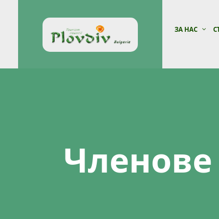
ЗА НАС
С
Членове