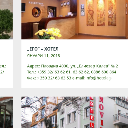
„ЕГО“ – ХОТЕЛ
ЯНУАРИ 11, 2018
ел.:
Адрес: Пловдив 4000, ул. „Елиезер Калев“ № 2
32/
Тел.: +359 32/ 63 62 61, 63 62 62, 0886 600 864
l-
Факс:+359 32/ 63 63 53 e-mail:info@hotelego.info
Уебсайт: www.hotelego.info Хотел „Его“ […]