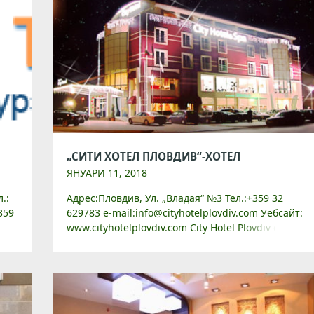
„СИТИ ХОТЕЛ ПЛОВДИВ“-ХОТЕЛ
ЯНУАРИ 11, 2018
.:
Адрес:Пловдив, Ул. „Владая“ №3 Тел.:+359 32
359
629783 e-mail:info@cityhotelplovdiv.com Уебсайт:
:
www.cityhotelplovdiv.com City Hotel Plovdiv e с
капацитет 90 легла, има общо 40 луксозно
обзаведени стаи, безплатен интернет(Wi-fi),
безплатен денонощно- охраняем паркинг, […]