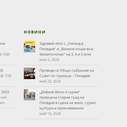
НОВИНИ
ени
Здравей лято с „Уикенд в
Пловдив“ и „Винени нощи във
@ 5:00
Филипополис“ на 3, 4 и 5 юли
юли 2, 2026
26
Проведе се Общо събрание на
 @ 7:00
Съвет по туризъм – Пловдив
май 22, 2026
 2025
„Дефиле Вино и гурме“
0 am
-
превърна Стария град на
 am
Пловдив в сцена на вино, гурме
култура и преживявания.
май 15, 2026