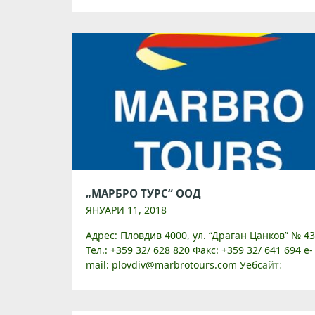
www.oldplovdiv.com Общински Институт
„Старинен Пловдив“ е […]
„МАРБРО ТУРС“ ООД
ЯНУАРИ 11, 2018
Адрес: Пловдив 4000, ул. “Драган Цанков” № 43
Тел.: +359 32/ 628 820 Факс: +359 32/ 641 694 e-
mail: plovdiv@marbrotours.com Уебсайт:
www.marbrotours.com В своята 22-годишна
история фирмата се е утвърдила […]