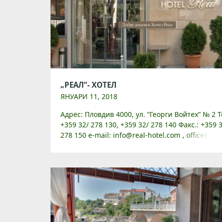
„РЕАЛ“- ХОТЕЛ
ЯНУАРИ 11, 2018
Адрес: Пловдив 4000, ул. “Георги Войтех” № 2 Т
+359 32/ 278 130, +359 32/ 278 140 Факс.: +359 
278 150 e-mail: info@real-hotel.com , office@rea
hotel.com Уебсайт: www.real-hotel.com Хотел
„Реал” […]