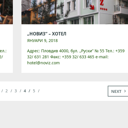
„НОВИЗ“ – ХОТЕЛ
ЯНУАРИ 9, 2018
ел.:
Адрес: Пловдив 4000, бул. „Руски“ № 55 Тел.: +359
2/
32/ 631 281 Факс: +359 32/ 633 465 e-mail:
hotel@noviz.com
Уебсайт: https://novizhotel.com/bg_BG/ „Новиз“
хотел, маркетингово ориентиран към бизнес
посетителите на Пловдив, е […]
2
3
4
5
NEXT