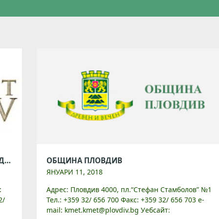
ОБЩИНСКИ ИНСТИТУТ „СТАРИНЕН ПЛОВДИВ“
ОБЩИНА ПЛОВДИВ
ЯНУАРИ 11, 2018
:
Адрес: Пловдив 4000, пл.“Стефан Стамболов” №1
2/
Тел.: +359 32/ 656 700 Факс: +359 32/ 656 703 e-
йт:
mail: kmet.kmet@plovdiv.bg Уебсайт: