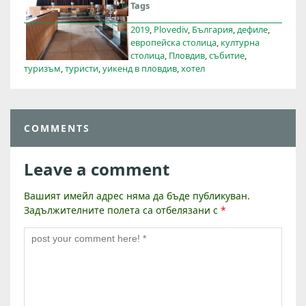
Tags
2019
,
Plovediv
,
България
,
дефиле
,
европейска столица
,
културна
столица
,
Пловдив
,
събитие
,
туризъм
,
туристи
,
уикенд в пловдив
,
хотел
COMMENTS
Leave a comment
Вашият имейл адрес няма да бъде публикуван.
Задължителните полета са отбелязани с
*