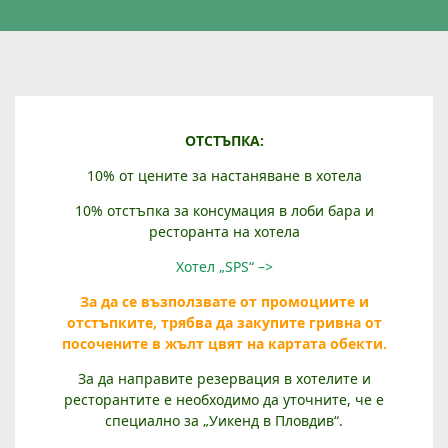
Х
ОТСТЪПКА:
О
10% от цените за настаняване в хотела
Т
Е
10% отстъпка за консумация в лоби бара и
Л
ресторанта на хотела
„
Хотел „SPS“ –>
S
P
За да се възползвате от промоциите и
S
отстъпките, трябва да закупите гривна от
“
посочените в жълт цвят на картата обекти.
За да направите резервация в хотелите и
ресторантите е необходимо да уточните, че е
специално за „Уикенд в Пловдив“.