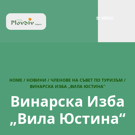
MENU
HOME
/
НОВИНИ
/
ЧЛЕНОВЕ НА СЪВЕТ ПО ТУРИЗЪМ
/
ВИНАРСКА ИЗБА „ВИЛА ЮСТИНА“
Винарска Изба
„Вила Юстина“