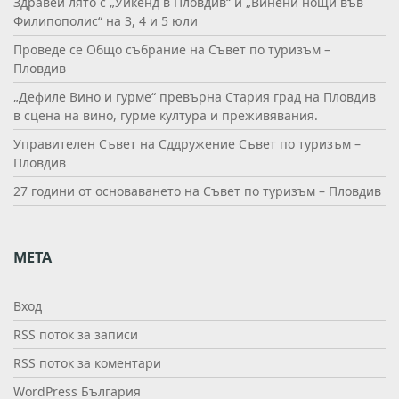
Здравей лято с „Уикенд в Пловдив“ и „Винени нощи във
Филипополис“ на 3, 4 и 5 юли
Проведе се Общо събрание на Съвет по туризъм –
Пловдив
„Дефиле Вино и гурме“ превърна Стария град на Пловдив
в сцена на вино, гурме култура и преживявания.
Управителен Съвет на Сддружение Съвет по туризъм –
Пловдив
27 години от основаването на Съвет по туризъм – Пловдив
МЕТА
Вход
RSS поток за записи
RSS поток за коментари
WordPress България