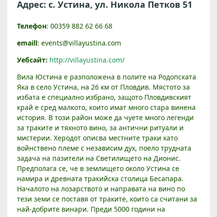
В
Адрес:
с. Устина, ул. Никола Петков 51
И
Н
Телефон
: 00359 882 62 66 68
А
emaill
: events@villayustina.com
Р
С
Уебсайт:
http://villayustina.com/
К
Вила Юстина е разположена в полите на Родопската
А
Яка в село Устина, на 26 км от Пловдив. Мястото за
И
избата е специално избрано, защото Пловдивският
З
край е сред малкото, които имат много стара винена
Б
история. В този район може да чуете много легенди
А
за траките и тяхното вино, за антични ритуали и
„
мистерии. Херодот описва местните траки като
войнствено племе с независим дух, поело трудната
В
задача на
пазители на Светилището на Дионис.
И
Предполага се, че в землището около Устина се
Л
намира и древната тракийска столица Бесапара.
А
Началото на лозарството и направата на вино по
Ю
тези земи се поставя от траките, които са считани за
С
най-добрите винари. Преди 5000 години на