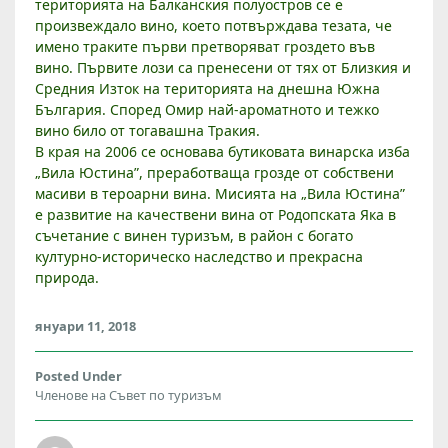
Т
територията на Балканския полуостров се е
И
произвеждало вино, което потвърждава тезата, че
Н
имено траките първи претворяват гроздето във
А
вино. Първите лози са пренесени от тях от Близкия и
“
Средния Изток на територията на днешна Южна
България. Според Омир най-ароматното и тежко
вино било от тогавашна Тракия.
В края на 2006 се основава бутиковата винарска изба
„Вила Юстина”, преработваща грозде от собствени
масиви в тероарни вина. Мисията на „Вила Юстина”
е развитие на качествени вина от Родопската Яка в
съчетание с винен туризъм, в район с богато
културно-историческо наследство и прекрасна
природа.
януари 11, 2018
Posted Under
Членове на Съвет по туризъм