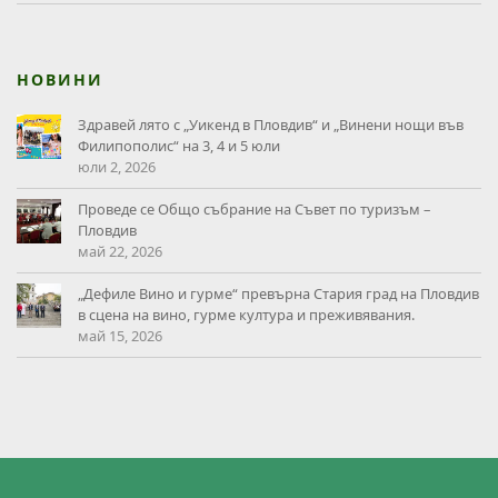
НОВИНИ
Здравей лято с „Уикенд в Пловдив“ и „Винени нощи във
Филипополис“ на 3, 4 и 5 юли
юли 2, 2026
Проведе се Общо събрание на Съвет по туризъм –
Пловдив
май 22, 2026
„Дефиле Вино и гурме“ превърна Стария град на Пловдив
в сцена на вино, гурме култура и преживявания.
май 15, 2026