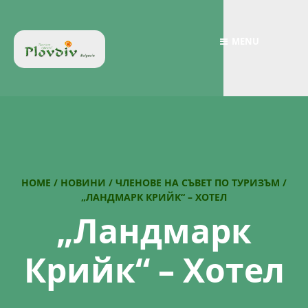
MENU
HOME
/
НОВИНИ
/
ЧЛЕНОВЕ НА СЪВЕТ ПО ТУРИЗЪМ
/
„ЛАНДМАРК КРИЙК“ – ХОТЕЛ
„Ландмарк
Крийк“ – Хотел