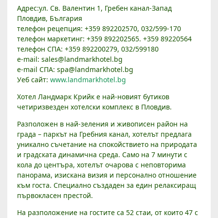
„
Адрес:ул. Св. Валентин 1, Гребен канал-Запад
Л
Пловдив, България
А
телефон рецепция: +359 892202570, 032/599-170
телефон маркетинг: +359 892202565. +359 89220564
Н
телефон СПА: +359 892200279, 032/599180
Д
e-mail: sales@landmarkhotel.bg
М
e-mail СПА: spa@landmarkhotel.bg
А
Уеб сайт:
www.landmarkhotel.bg
Р
К
Хотел Ландмарк Крийк е най-новият бутиков
К
четиризвезден хотелски комплекс в Пловдив.
Р
Разположен в най-зеления и живописен район на
И
града – паркът на Гребния канал, хотелът предлага
Й
уникално съчетание на спокойствието на природата
К
и градската динамична среда. Само на 7 минути с
“
кола до центъра, хотелът очарова с неповторима
–
панорама, изискана визия и персонално отношение
Х
към госта. Специално създаден за един релаксиращ
първокласен престой.
О
Т
На разположение на гостите са 52 стаи, от които 47 с