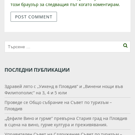
този браузър за следващия път когато коментирам.
ПОСЛЕДНИ ПУБЛИКАЦИИ
Здравей лято с „Уикенд в Пловдив“ и „Винени нощи във
Филипополис“ на 3, 4 и 5 юли
Проведе се Общо събрание на Съвет по туризъм –
Пловдив
„Дефиле Вино и гурме“ превърна Стария град на Пловдив
в сцена на вино, гурме култура и преживявания.
Управителен Съвет на Сддружение Съвет по туризъм –