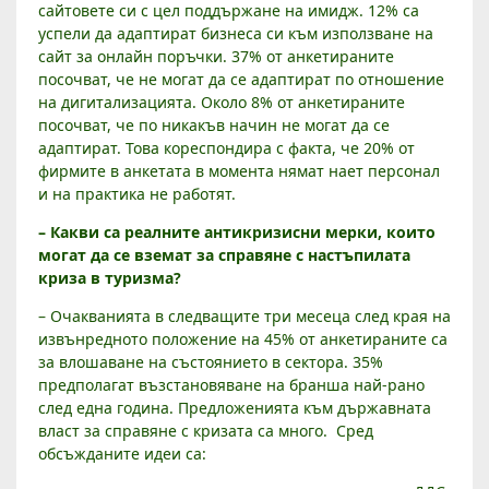
сайтовете си с цел поддържане на имидж. 12% са
успели да адаптират бизнеса си към използване на
сайт за онлайн поръчки. 37% от анкетираните
посочват, че не могат да се адаптират по отношение
на дигитализацията. Около 8% от анкетираните
посочват, че по никакъв начин не могат да се
адаптират. Това кореспондира с факта, че 20% от
фирмите в анкетата в момента нямат нает персонал
и на практика не работят.
– Какви са реалните антикризисни мерки, които
могат да се вземат за справяне с настъпилата
криза в туризма?
– Очакванията в следващите три месеца след края на
извънредното положение на 45% от анкетираните са
за влошаване на състоянието в сектора. 35%
предполагат възстановяване на бранша най-рано
след една година. Предложенията към държавната
власт за справяне с кризата са много. Сред
обсъжданите идеи са: