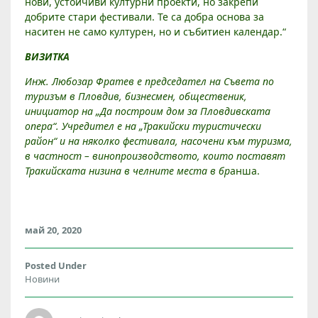
нови, устойчиви културни проекти, но закрепи
добрите стари фестивали. Те са добра основа за
наситен не само културен, но и събитиен календар.“
ВИЗИТКА
Инж. Любозар Фратев е председател на Съвета по
туризъм в Пловдив, бизнесмен, общественик,
инициатор на „Да построим дом за Пловдивската
опера“. Учредител е на „Тракийски туристически
район“ и на няколко фестивала, насочени към туризма,
в частност – винопроизводството, които поставят
Тракийската низина в челните места в бр
анша.
май 20, 2020
Posted Under
Новини