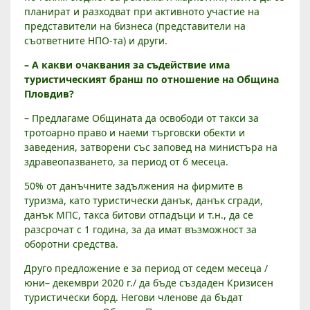
планират и разходват при активното участие на
представители на бизнеса (представители на
съответните НПО-та) и други.
– А какви очаквания за съдействие има
туристическият бранш по отношение на Община
Пловдив?
– Предлагаме Общината да освободи от такси за
тротоарно право и наеми търговски обекти и
заведения, затворени със заповед на министъра на
здравеопазването, за период от 6 месеца.
50% от данъчните задължения на фирмите в
туризма, като туристически данък, данък сгради,
данък МПС, такса битови отпадъци и т.н., да се
разсрочат с 1 година, за да имат възможност за
оборотни средства.
Друго предложение е за период от седем месеца /
юни– декември 2020 г./ да бъде създаден Кризисен
туристически борд. Негови членове да бъдат