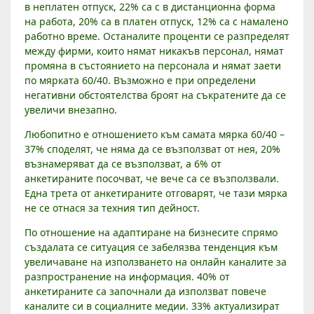
С
в неплатен отпуск, 22% са с в дистанционна форма
К
на работа, 20% са в платен отпуск, 12% са с намалено
И
работно време. Останалите проценти се разпределят
Т
между фирми, които нямат никакъв персонал, нямат
Е
промяна в състоянието на персонала и нямат заети
Ф
по мярката 60/40. Възможно е при определени
И
негативни обстоятелства броят на съкратените да се
увеличи внезапно.
Р
М
Любопитно е отношението към самата мярка 60/40 –
И
37% споделят, че няма да се възползват от нея, 20%
В
възнамеряват да се възползват, а 6% от
П
анкетираните посочват, че вече са се възползвали.
Л
Една трета от анкетираните отговарят, че тази мярка
О
не се отнася за техния тип дейност.
В
По отношение на адаптиране на бизнесите спрямо
Д
създалата се ситуация се забелязва тенденция към
И
увеличаване на използването на онлайн каналите за
В
разпространение на информация. 40% от
анкетираните са започнали да използват повече
каналите си в социалните медии. 33% актуализират