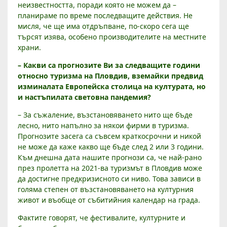
неизвестността, поради която не можем да –
планираме по време последващите действия. Не
мисля, че ще има отдръпване, по-скоро сега ще
търсят изява, особено производителите на местните
храни.
– Какви са прогнозите Ви за следващите години
относно туризма на Пловдив, вземайки предвид
изминалата Европейска столица на културата, но
и настъпилата световна пандемия?
– За съжаление, възстановяването нито ще бъде
лесно, нито напълно за някои фирми в туризма.
Прогнозите засега са съвсем краткосрочни и никой
не може да каже какво ще бъде след 2 или 3 години.
Към днешна дата нашите прогнози са, че най-рано
през пролетта на 2021-ва туризмът в Пловдив може
да достигне предкризисното си ниво. Това зависи в
голяма степен от възстановяването на културния
живот и въобще от събитийния календар на града.
Фактите говорят, че фестивалите, културните и