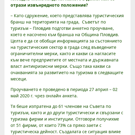
А
отрази извънредното положение?
Р
Ф
– Като сдружение, което представлява туристическия
Р
бранш на територията на града, Съветът по
А
туризъм – Пловдив подготви анкетно проучване,
Т
което е насочено към бранша на Община Пловдив.
Е
Целта е да се обобщи информацията за състоянието
В
на туристическия сектор в града след въведените
ограничителни мерки, както и какви са нагласите
:
към вече предприетите от местната и държавната
К
власт антикризисни мерки. Също така какви са
Р
очакванията за развитието на туризма в следващите
И
месеци.
З
А
Проучването е проведено в периода 27 април – 02
Т
май 2020 г. чрез онлайн анкета.
А
Тя беше изпратена до 61 членове на Съвета по
С
туризъм, както и до други туристически и свързани с
П
туризма фирми и институции. Отговори получихме
Р
от 51 фирми, от които 73% са пряко заети с
Я
туристическа дейност. Създалата се ситуация влияе