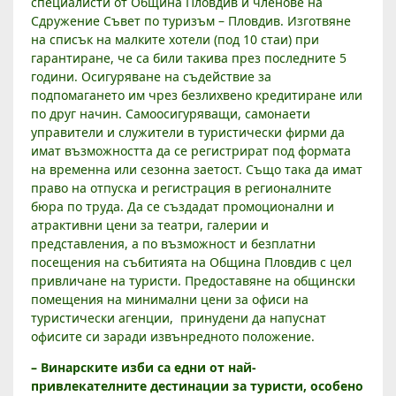
специалисти от Община Пловдив и членове на
Сдружение Съвет по туризъм – Пловдив. Изготвяне
на списък на малките хотели (под 10 стаи) при
гарантиране, че са били такива през последните 5
години. Осигуряване на съдействие за
подпомагането им чрез безлихвено кредитиране или
по друг начин. Самоосигуряващи, самонаети
управители и служители в туристически фирми да
имат възможността да се регистрират под формата
на временна или сезонна заетост. Също така да имат
право на отпуска и регистрация в регионалните
бюра по труда. Да се създадат промоционални и
атрактивни цени за театри, галерии и
представления, а по възможност и безплатни
посещения на събитията на Община Пловдив с цел
привличане на туристи. Предоставяне на общински
помещения на минимални цени за офиси на
туристически агенции, принудени да напуснат
офисите си заради извънредното положение.
– Винарските изби са едни от най-
привлекателните дестинации за туристи, особено