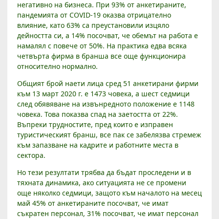
Д
негативно на бизнеса. При 93% от анкетираните,
В
пандемията от COVID-19 оказва отрицателно
влияние, като 63% са преустановили изцяло
Е
дейността си, а 14% посочват, че обемът на работа е
Т
намалял с повече от 50%. На практика едва всяка
Р
четвърта фирма в бранша все още функционира
Е
относително нормално.
Т
И
Общият брой наети лица сред 51 анкетирани фирми
О
към 13 март 2020 г. е 1473 човека, а шест седмици
след обявяване на извънредното положение е 1148
Т
човека. Това показва спад на заетостта от 22%.
Т
Въпреки трудностите, пред които е изправен
У
туристическият бранш, все пак се забелязва стремеж
Р
към запазване на кадрите и работните места в
И
сектора.
С
Т
Но тези резултати трябва да бъдат проследени и в
тяхната динамика, ако ситуацията не се промени
И
още няколко седмици, защото към началото на месец
Ч
май 45% от анкетираните посочват, че имат
Е
съкратен персонал, 31% посочват, че имат персонал