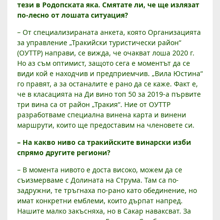
тези в Родопската яка. Смятате ли, че ще излязат
по-лесно от лошата ситуация?
– От специализираната анкета, която Организацията
за управление „Тракийски туристически район“
(ОУТТР) направи, се вижда, че очакват лоша 2020 г.
Но аз съм оптимист, защото сега е моментът да се
види кой е находчив и предприемчив. „Вила Юстина“
го правят, а за останалите е рано да се каже. Факт е,
че в класацията на Ди вино топ 50 за 2019-а първите
три вина са от район „Тракия“. Ние от ОУТТР
разработваме специална винена карта и винени
маршрути, които ще предоставим на членовете си.
– На какво ниво са тракийските винарски изби
спрямо другите региони?
– В момента нивото е доста високо, можем да се
съизмерваме с Долината на Струма. Там са по-
задружни, те тръгнаха по-рано като обединение, но
имат конкретни емблеми, които дърпат напред.
Нашите малко закъсняха, но в Сакар наваксват. За