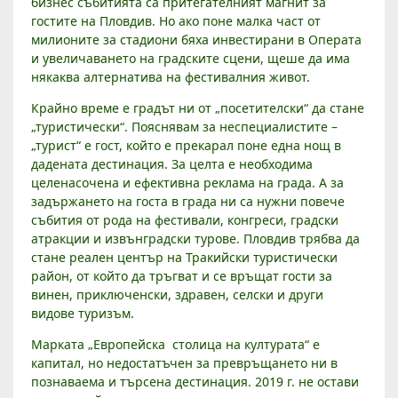
бизнес събитията са притегателният магнит за
гостите на Пловдив. Но ако поне малка част от
милионите за стадиони бяха инвестирани в Операта
и увеличаването на градските сцени, щеше да има
някаква алтернатива на фестивалния живот.
Крайно време е градът ни от „посетителски“ да стане
„туристически“. Пояснявам за неспециалистите –
„турист“ е гост, който е прекарал поне една нощ в
дадената дестинация. За целта е необходима
целенасочена и ефективна реклама на града. А за
задържането на госта в града ни са нужни повече
събития от рода на фестивали, конгреси, градски
атракции и извънградски турове. Пловдив трябва да
стане реален център на Тракийски туристически
район, от който да тръгват и се връщат гости за
винен, приключенски, здравен, селски и други
видове туризъм.
Марката „Европейска столица на културата“ е
капитал, но недостатъчен за превръщането ни в
познаваема и търсена дестинация. 2019 г. не остави