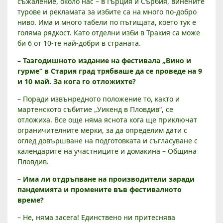
съжаление, около нас – в Гърция и Сърбия, винените
турове и рекламата за избите са на много по-добро
ниво. Има и много табели по пътищата, което тук е
голяма рядкост. Като отделни изби в Тракия са може
би 6 от 10-те най-добри в страната.
– Тазгодишното издание на фестивала „Вино и
гурме“ в Стария град трябваше да се проведе на 9
и 10 май. За кога го отложихте?
– Поради извънредното положение то, както и
мартенското събитие „Уикенд в Пловдив“, се
отложиха. Все още няма яснота кога ще приключат
ограничителните мерки, за да определим дати с
оглед довършване на подготовката и съгласуване с
календарите на участниците и домакина – Община
Пловдив.
– Има ли отдръпване на производители заради
пандемията и промените във фестивалното
време?
– Не, няма засега! Единствено ни притеснява