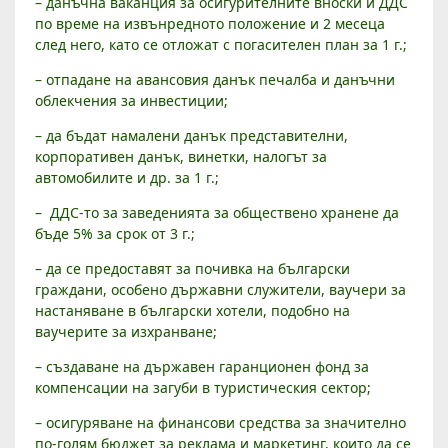
– данъчна ваканция за осигурителните вноски и ДДС
по време на извънредното положение и 2 месеца
след него, като се отложат с погасителен план за 1 г.;
– отпадане на авансовия данък печалба и данъчни
облекчения за инвестиции;
– да бъдат намалени данък представителни,
корпоративен данък, винетки, налогът за
автомобилите и др. за 1 г.;
– ДДС-то за заведенията за обществено хранене да
бъде 5% за срок от 3 г.;
– да се предоставят за почивка на български
граждани, особено държавни служители, ваучери за
настаняване в български хотели, подобно на
ваучерите за изхранване;
– създаване на държавен гаранционен фонд за
компенсации на загуби в туристическия сектор;
– осигуряване на финансови средства за значително
по-голям бюджет за реклама и маркетинг, които да се