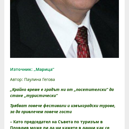
И
Източник: „Марица“
Н
Автор: Паулина Гегова
Ж
.
„Крайно време е градът ни от „посетителски“ да
Л
стане „туристически“
Ю
Трябват повече фестивали и извънградски турове,
Б
за да привлечем повече гости
О
З
– Като председател на Съвета по туризъм в
Пловдив може ли да ни кажете в данни как се