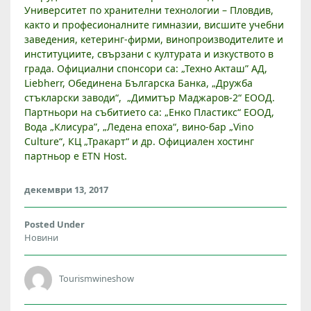
Университет по хранителни технологии – Пловдив,
0
както и професионалните гимназии, висшите учебни
П
заведения, кетеринг-фирми, винопроизводителите и
О
институциите, свързани с културата и изкуството в
С
града. Официални спонсори са: „Техно Акташ” АД,
Е
Liebherr, Обединена Българска Банка, „Дружба
Т
стъкларски заводи“, „Димитър Маджаров-2“ ЕООД.
И
Партньори на събитието са: „Енко Пластикс“ ЕООД,
Т
Вода „Клисура”, „Ледена епоха“, вино-бар „Vino
Е
Culture“, КЦ „Тракарт“ и др. Официален хостинг
Л
партньор е ETN Host.
И
П
декември 13, 2017
Р
Е
Posted Under
З
Новини
У
И
Tourismwineshow
К
Е