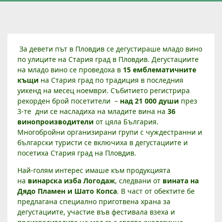
Д
За девети път в Пловдив се дегустираше младо вино
Е
по улиците на Стария град в Пловдив. Дегустациите
В
на младо вино се проведоха в
15 емблематичните
къщи
на Стария град по традиция в последния
Е
уикенд на месец ноември. Събитието регистрира
Т
рекорден брой посетители –
над 21 000 души
през
О
3-те дни се насладиха на младите вина на
36
Т
винопроизводители
от цяла България.
О
Многобройни организирани групи с чуждестранни и
И
български туристи се включиха в дегустациите и
З
посетиха Стария град на Пловдив.
Д
Най-голям интерес имаше към продукцията
А
на
винарска изба Логодаж
, следвани от
вината на
Н
Дядо Пламен и Шато Копса
. В част от обектите бе
И
предлагана специално приготвена храна за
Е
дегустациите, участие във фестивала взеха и
Н