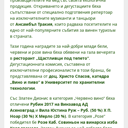
производителите на мед със своята екологична
А
продукция. Откриването и дегустациите бяха
„
съпътствани от специално подготвения репертоар
Д
на изключителните музиканти и танцьори
Е
от
Ансамбъл Тракия
, които радваха посетителите на
едно от най-популярните събития за винен туризъм
Ф
в страната.
И
Л
Тази година наградите за най-добри млади бели,
Е
червени и розе вина бяха обявени на гала вечерята
Н
в
ресторант „Щастливци под тепето“
.
А
Дегустационната комисия, съставена от
М
изключителни професионалисти в този бранш, бе
представлявана от
доц. Христо Спасов, катедра
Л
„Вино и пиво“ в Университет по хранителни
А
технологии
.
Д
О
Със Златен Дионис в категория „Червено вино“ бяха
Т
отличени
Рубин 2017 на Винзавод АД
О
Асеновград
и
Вила Юстина Руж – Руб. (50 %) X П.
В
Ноар (30 %) X Мерло (20 %)
. В категория „Розе“
победител бе
Розе Каб. Совиньон на винарска изба
И