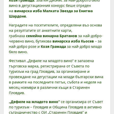
Козя грамада
. Златен Дионис за най-доброто бяло
Н
вино в дегустационния конкурс беше отреден
О
на
винарска изба Малката Звезда за Енигма
“
Шардоне
.
Р
Е
Наградите на посетителите, определяни въз основа
Г
на резултатите от анкетните карти,
грабнаха
семейна винарна Братанов
за най-добро-
И
червено вино, бутикова
винарска изба Кьосев
– за
С
най-добро розе и
Козя Грамада
за най-добро младо
Т
бяло вино.
Р
И
Фестивал „Дефиле на младото вино“ е запазена
Р
търговска марка, регистрирана от Съвета по
А
туризъм на град Пловдив, за организиране и
провеждане на дегустации на млади български вина
Н
в рамките на последните петък, събота и неделя на
А
месец ноември в различни къщи в Старинен
Д
Пловдив.
2
1
„Дефиле на младото вино“
се организира от Съвет
0
по туризъм – Пловдив и Община Пловдив в активно
0
сътрудничество с ОИ „Старинен Пловдив” и