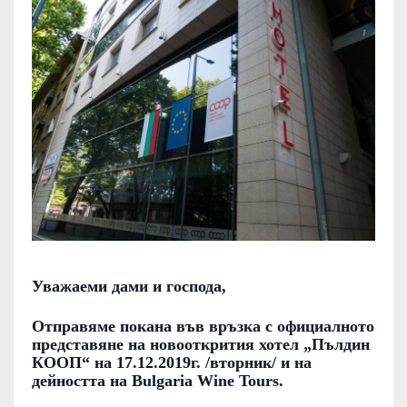
Р
Е
Д
С
Т
А
В
Я
Н
Е
Уважаеми дами и господа,
Н
А
Отправяме покана във връзка с официалното
Х
представяне на новооткрития
хотел „Пълдин
КООП“
на 17.12.2019г. /вторник/
и на
О
дейността на
Bulgaria Wine Tours
.
Т