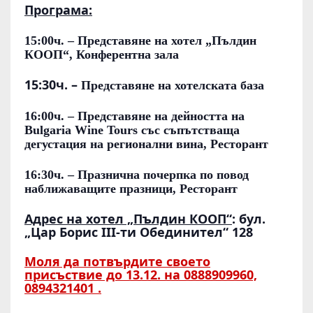
Програма:
Е
Л
15:00ч.
– Представяне на хотел „Пълдин
КООП“, Конферентна зала
„
П
15:30ч. –
Представяне на хотелската база
Ъ
16:00ч.
– Представяне на дейността на
Л
Bulgaria Wine Tours със съпътстваща
Д
дегустация на регионални вина, Ресторант
И
16:30ч.
– Празнична почерпка по повод
Н
наближаващите празници, Ресторант
К
Адрес на хотел „Пълдин КООП“
: бул.
О
„Цар Борис III-ти Обединител“ 128
О
Моля да потвърдите своето
П
присъствие до 13.12. на 0888909960,
“
0894321401 .