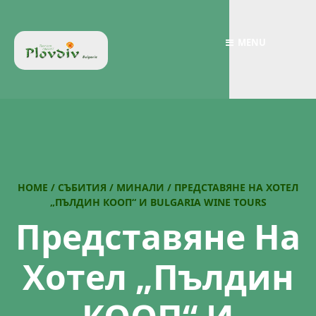
MENU
HOME
/
СЪБИТИЯ
/
МИНАЛИ
/
ПРЕДСТАВЯНЕ НА ХОТЕЛ
„ПЪЛДИН КООП“ И BULGARIA WINE TOURS
Представяне На
Хотел „Пълдин