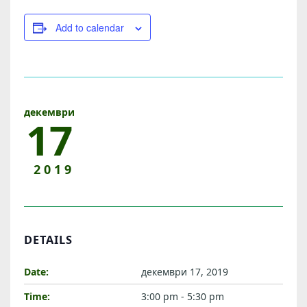
И
B
Add to calendar
U
L
G
A
декември
R
17
I
A
2019
W
I
N
DETAILS
E
T
Date:
декември 17, 2019
O
Time:
3:00 pm - 5:30 pm