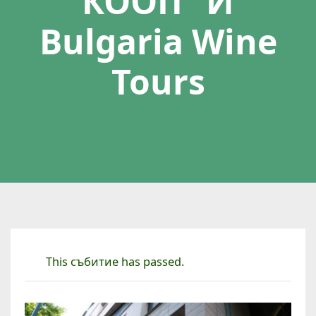
КООП“ И
Bulgaria Wine
Tours
This събитие has passed.
П