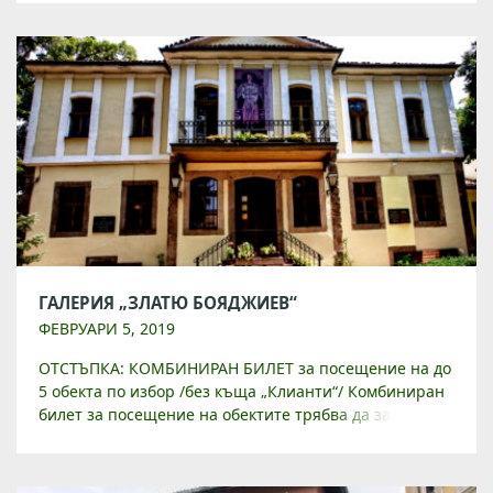
ул. „Райко Даскалов“ 1 […]
ГАЛЕРИЯ „ЗЛАТЮ БОЯДЖИЕВ“
ФЕВРУАРИ 5, 2019
ОТСТЪПКА: КОМБИНИРАН БИЛЕТ за посещение на до
5 обекта по избор /без къща „Клианти“/ Комбиниран
билет за посещение на обектите трябва да закупите
от Туристически инфорамционен център на
ул. „Райко Даскалов“ 1 […]