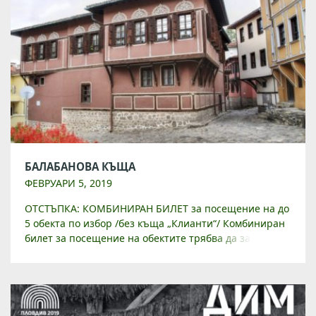
БАЛАБАНОВА КЪЩА
ФЕВРУАРИ 5, 2019
ОТСТЪПКА: КОМБИНИРАН БИЛЕТ за посещение на до
5 обекта по избор /без къща „Клианти“/ Комбиниран
билет за посещение на обектите трябва да закупите
от Туристически инфорамционен център на
ул. „Райко Даскалов“ 1 […]