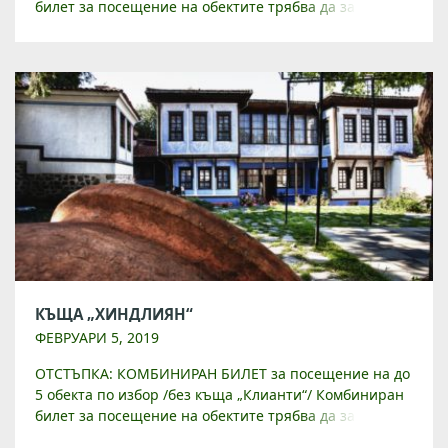
билет за посещение на обектите трябва да закупите
от Туристически инфорамционен център на
ул. „Райко Даскалов“ 1 […]
КЪЩА „ХИНДЛИЯН“
ФЕВРУАРИ 5, 2019
ОТСТЪПКА: КОМБИНИРАН БИЛЕТ за посещение на до
5 обекта по избор /без къща „Клианти“/ Комбиниран
билет за посещение на обектите трябва да закупите
от Туристически инфорамционен център на