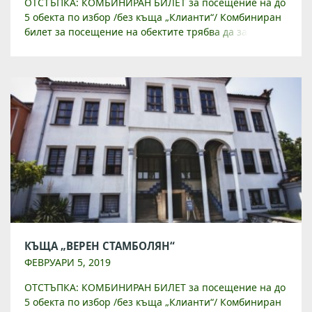
ОТСТЪПКА: КОМБИНИРАН БИЛЕТ за посещение на до
5 обекта по избор /без къща „Клианти“/ Комбиниран
билет за посещение на обектите трябва да закупите
от Туристически инфорамционен център на
ул. „Райко Даскалов“ 1 […]
КЪЩА „ВЕРЕН СТАМБОЛЯН“
ФЕВРУАРИ 5, 2019
ОТСТЪПКА: КОМБИНИРАН БИЛЕТ за посещение на до
5 обекта по избор /без къща „Клианти“/ Комбиниран