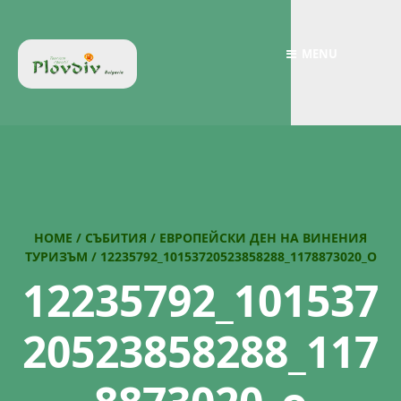
MENU
HOME
/
СЪБИТИЯ
/
ЕВРОПЕЙСКИ ДЕН НА ВИНЕНИЯ
ТУРИЗЪМ
/
12235792_10153720523858288_1178873020_O
12235792_101537
20523858288_117