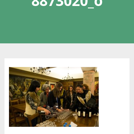
8873020_o
1
2
2
3
5
7
9
2
_
1