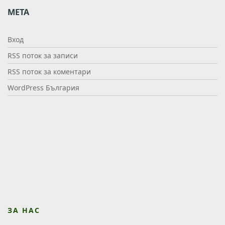
7
МЕТА
8
8
7
Вход
3
RSS поток за записи
0
2
RSS поток за коментари
0
WordPress България
_
O
ЗА НАС