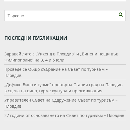
0
1
5
3
7
2
ПОСЛЕДНИ ПУБЛИКАЦИИ
0
5
Здравей лято с „Уикенд в Пловдив“ и „Винени нощи във
2
Филипополис“ на 3, 4 и 5 юли
3
Проведе се Общо събрание на Съвет по туризъм –
8
Пловдив
5
8
„Дефиле Вино и гурме“ превърна Стария град на Пловдив
2
в сцена на вино, гурме култура и преживявания.
8
Управителен Съвет на Сддружение Съвет по туризъм –
8
Пловдив
_
27 години от основаването на Съвет по туризъм – Пловдив
1
1