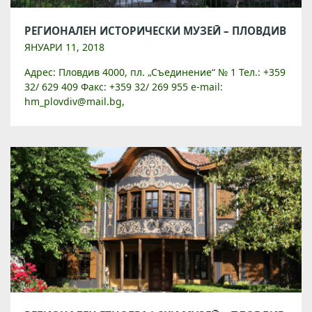
РЕГИОНАЛЕН ИСТОРИЧЕСКИ МУЗЕЙ – ПЛОВДИВ
ЯНУАРИ 11, 2018
Адрес: Пловдив 4000, пл. „Съединение“ № 1 Тел.: +359
32/ 629 409 Факс: +359 32/ 269 955 e-mail:
hm_plovdiv@mail.bg,
historymuzeumplovdiv@gmail.com Уебсайт:
www.historymuseumplovdiv.org Регионален
исторически музей – Пловдив е създаден през […]