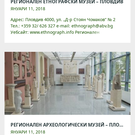
РЕГИОНАЛЕН ЕТНОГРАФСКИ МУЗЕЙ – ПЛОВДИВ
ЯНУАРИ 11, 2018
Адрес: Пловдив 4000, ул. „Д-р Стоян Чомаков“ № 2
Тел.: +359 32/ 626 327 e-mail: ethnograph@abv.bg
Уебсайт: www.ethnograph.info Регионален
етнографски музей – Пловдив е вторият по големина
у нас специализиран […]
РЕГИОНАЛЕН АРХЕОЛОГИЧЕСКИ МУЗЕЙ – ПЛОВДИВ
ЯНУАРИ 11, 2018