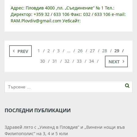
Адрес: Пловдив 4000 ,пл. „Съединение“ № 1 Тел.:
Директор: +359 32 / 633 106 Факс: 032 / 633 106 e-mail:
RAM.Plovdiv@gmail.com Уебсайт:
www.archaeologicalmuseumplovdiv.org Регионален
археологически музей в Пловдив (РАМ – […]
1
2
3
…
26
27
28
29
PREV
30
31
32
33
34
NEXT
ПОСЛЕДНИ ПУБЛИКАЦИИ
Здравей лято с „Уикенд в Пловдив“ и „Винени нощи във
Филипополис“ на 3, 4 и 5 юли