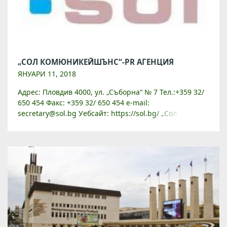
„СОЛ КОМЮНИКЕЙШЪНС“-PR АГЕНЦИЯ
ЯНУАРИ 11, 2018
Адрес: Пловдив 4000, ул. „Съборна“ № 7 Тел.:+359 32/
650 454 Факс: +359 32/ 650 454 e-mail:
secretary@sol.bg Уебсайт: https://sol.bg/ „Сол
Комюникейшънс” ЕООД е фирма за връзки с
обществеността със седалище […]