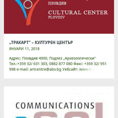
„ТРАКАРТ“ – КУЛТУРЕН ЦЕНТЪР
ЯНУАРИ 11, 2018
Адрес: Пловдив 4000, Подлез „Археологически”
Тел.:+359 32/ 631 303, 0882 877 080 Факс: +359 32/ 951
998 e-mail: artcentre@abv.bg Уебсайт: www.trakart.org
Културен център „Тракарт“ е представителна
публична площ на дейността […]