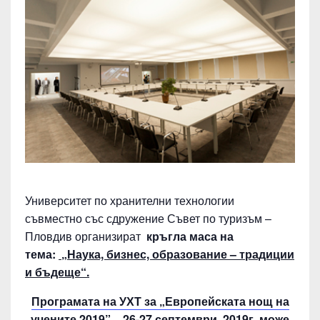
Р
Ъ
Г
Л
А
М
А
С
А
Университет по хранителни технологии
:
съвместно със сдружение Съвет по туризъм –
„
Пловдив организират
кръгла маса на
Н
тема:
„Наука, бизнес, образование – традиции
А
и бъдеще“.
У
Програмата на УХТ за „Европейската нощ на
К
учените 2019” – 26-27 септември, 2019г. може