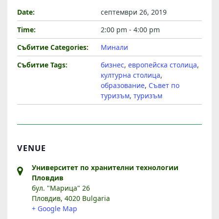
И
Б
Date:
септември 26, 2019
Ъ
Time:
2:00 pm - 4:00 pm
Д
Събитие Categories:
Минали
Е
Събитие Tags:
бизнес
,
европейска столица
,
Щ
културна столица
,
Е
образование
,
Съвет по
туризъм
,
туризъм
“
VENUE
Университет по хранителни технологии
Пловдив
бул. "Марица" 26
Пловдив
,
4020
Bulgaria
+ Google Map