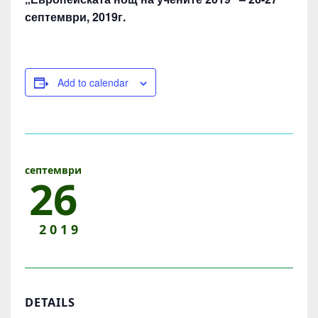
О
В
септември, 2019г.
А
Н
И
Add to calendar
Е
–
Т
Р
септември
26
А
Д
2019
И
Ц
И
И
DETAILS