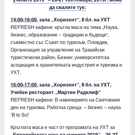
А
да свалите тук:
,
14:00-16:00
, зала „Хоризонт“, II бл. на УХТ
Б
REFRESH кафене: кръгла маса на тема „Наука,
И
бизнес, образование – традиции и бъдеще“,
съвместно със Съвет по туризъм, Пловдив,
З
Организация за управление на Тракийски
Н
туристически район, Бизнес университетска
Е
асоциация в хранителната индустрия и туризма и
С
УХТ.
,
16:00-17:00
, зала „Хоризонт“, II бл. на УХТ,
О
Учебен ресторант „Мартин Радклиф“
Б
REFRESH кафене: В навечерието на Световния
Р
ден на туризма. Работна среща – бизнес – наука
‘B to Sci’
А
З
Кръглата маса е част от програмата на УХТ за
„Европейската нощ на учените 2019” – 26-27