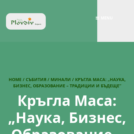
MENU
HOME
/
СЪБИТИЯ
/
МИНАЛИ
/
КРЪГЛА МАСА: „НАУКА,
БИЗНЕС, ОБРАЗОВАНИЕ – ТРАДИЦИИ И БЪДЕЩЕ“
Кръгла Маса:
„Наука, Бизнес,